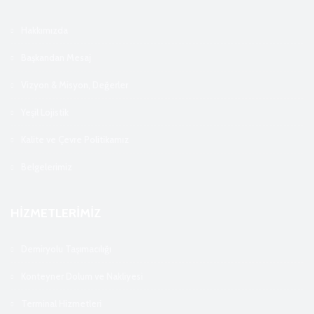
Hakkımızda
Başkandan Mesaj
Vizyon & Misyon, Değerler
Yeşil Lojistik
Kalite ve Çevre Politikamız
Belgelerimiz
HİZMETLERİMİZ
Demiryolu Taşımacılığı
Konteyner Dolum ve Nakliyesi
Terminal Hizmetleri