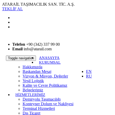
ATARAİL TAŞIMACILIK SAN. TİC. A.Ş.
TEKLİF AL
Telefon
+90 (342) 337 99 00
Email
info@atarail.com
ANASAYFA
Toggle navigation
KURUMSAL
TR
Hakkımızda
Başkandan Mesaj
EN
Vizyon & Misyon, Değerler
RU
Yeşil Lojistik
Kalite ve Çevre Politikamız
Belgelerimiz
HİZMETLERİMİZ
Demiryolu Taşımacılığı
Konteyner Dolum ve Nakliyesi
Terminal Hizmetleri
Dış Ticaret