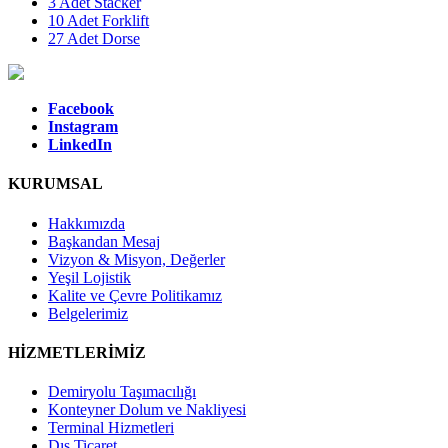
3 Adet Stacker
10 Adet Forklift
27 Adet Dorse
Facebook
Instagram
LinkedIn
KURUMSAL
Hakkımızda
Başkandan Mesaj
Vizyon & Misyon, Değerler
Yeşil Lojistik
Kalite ve Çevre Politikamız
Belgelerimiz
HİZMETLERİMİZ
Demiryolu Taşımacılığı
Konteyner Dolum ve Nakliyesi
Terminal Hizmetleri
Dış Ticaret